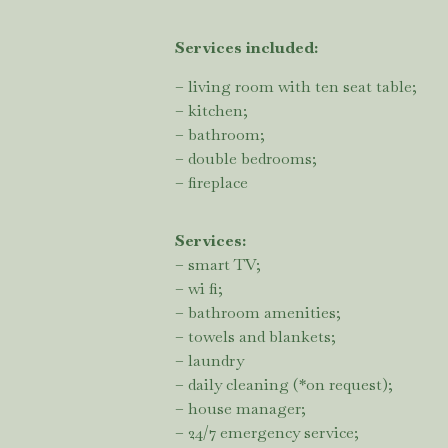
Services included:
– living room with ten seat table;
– kitchen;
– bathroom;
– double bedrooms;
– fireplace
Services:
– smart TV;
– wi fi;
– bathroom amenities;
– towels and blankets;
– laundry
– daily cleaning (*on request);
– house manager;
– 24/7 emergency service;